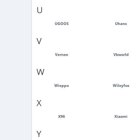
U
UGOOS
Uhans
V
Vernee
Vkworld
W
Wieppo
Wileyfox
X
X96
Xiaomi
Y