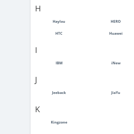
H
Haylou
HERO
HTC
Huawei
I
IBM
iNew
J
Jeeback
JiaYu
K
Kingzone