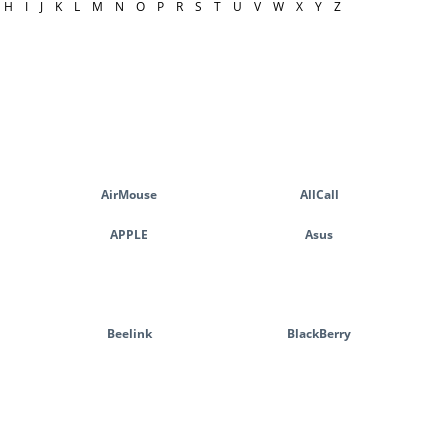
H
I
J
K
L
M
N
O
P
R
S
T
U
V
W
X
Y
Z
AirMouse
AllCall
APPLE
Asus
Beelink
BlackBerry