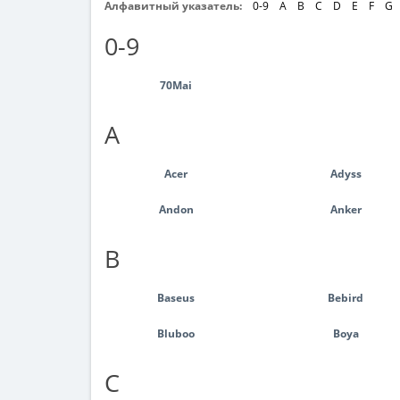
Алфавитный указатель:
0-9
A
B
C
D
E
F
G
0-9
70Mai
A
Acer
Adyss
Andon
Anker
B
Baseus
Bebird
Bluboo
Boya
C