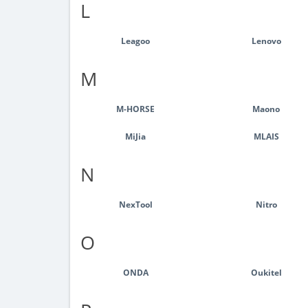
L
Leagoo
Lenovo
M
M-HORSE
Maono
MiJia
MLAIS
N
NexTool
Nitro
O
ONDA
Oukitel