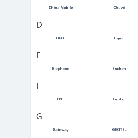
China Mobile
Chuwi
D
DELL
Digoo
E
Elephone
Enchen
F
FNF
Fujitsu
G
Gateway
GEOTEL