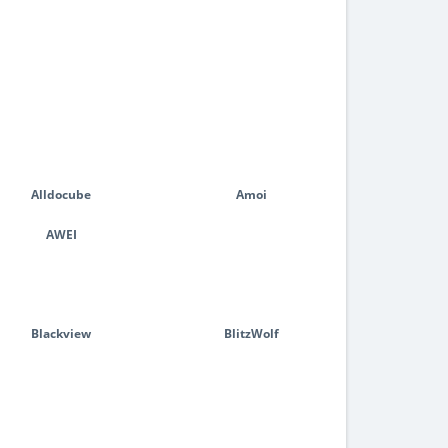
Alldocube
Amoi
AWEI
Blackview
BlitzWolf