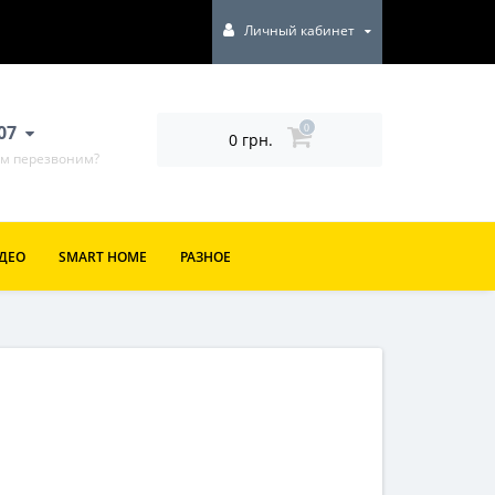
Личный кабинет
807
0
0 грн.
ам перезвоним?
ИДЕО
SMART HOME
РАЗНОЕ