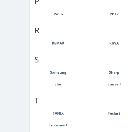
P
Pinlo
PPTV
R
REMAX
RIWA
S
Samsung
Sharp
Star
Sunvell
T
TANIX
Teclast
Tronsmart