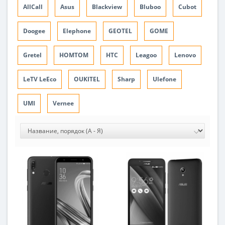
AllCall
Asus
Blackview
Bluboo
Cubot
Doogee
Elephone
GEOTEL
GOME
Gretel
HOMTOM
HTC
Leagoo
Lenovo
LeTV LeEco
OUKITEL
Sharp
Ulefone
UMI
Vernee