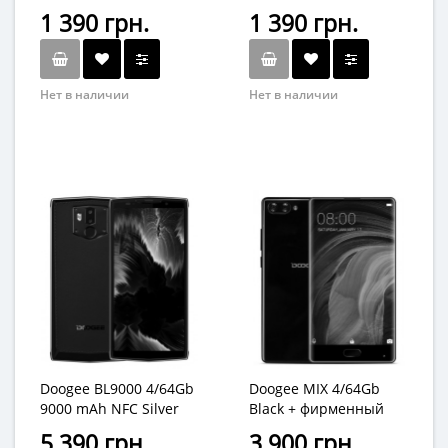
чехол и антибликовая
антибликовая пленка
1 390 грн.
1 390 грн.
пленка
Нет в наличии
Нет в наличии
Doogee BL9000 4/64Gb
Doogee MIX 4/64Gb
9000 mAh NFC Silver
Black + фирменный
Edge + фирменный
чехол
5 390 грн.
3 900 грн.