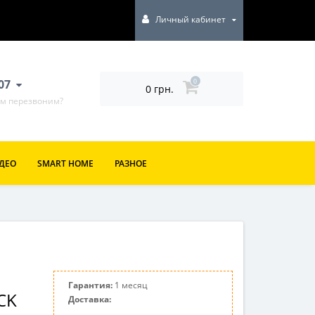
Личный кабинет
807
0
0 грн.
ам перезвоним?
ИДЕО
SMART HOME
РАЗНОЕ
Гарантия:
1 месяц
CK
Доставка: