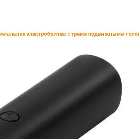
– премиальная электробритва с тремя подвижными г