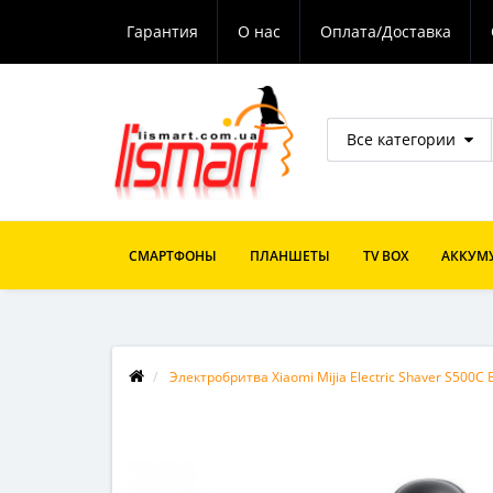
Гарантия
О нас
Оплата/Доставка
Все категории
СМАРТФОНЫ
ПЛАНШЕТЫ
TV BOX
АККУМУ
Электробритва Xiaomi Mijia Electric Shaver S500C B