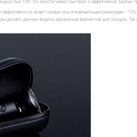
ощностью 3 Вт. Он обеспечивает быстрое и эффективное бритье 
оей эффективности может похвастаться компактными размерами – 155,
еры делают данную модель идеальным вариантом для поездок. Так