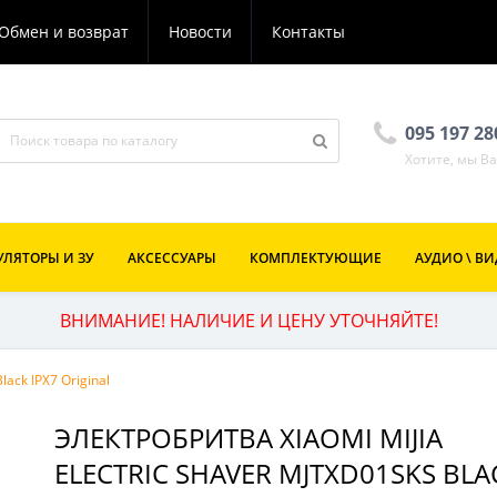
Обмен и возврат
Новости
Контакты
095 197 2
Хотите, мы В
ЛЯТОРЫ И ЗУ
АКСЕССУАРЫ
КОМПЛЕКТУЮЩИЕ
АУДИО \ В
ВНИМАНИЕ! НАЛИЧИЕ И ЦЕНУ УТОЧНЯЙТЕ!
lack IPX7 Original
ЭЛЕКТРОБРИТВА XIAOMI MIJIA
ELECTRIC SHAVER MJTXD01SKS BLA