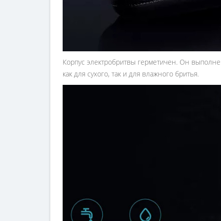
Корпус электробритвы герметичен. Он выполнен 
как для сухого, так и для влажного бритья.