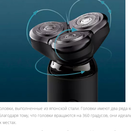
ловки, выполненные из японской стали. Головки имеют два ряда 
агодаря тому, что головки вращаются на 360 градусов, они идеаль
 местах.