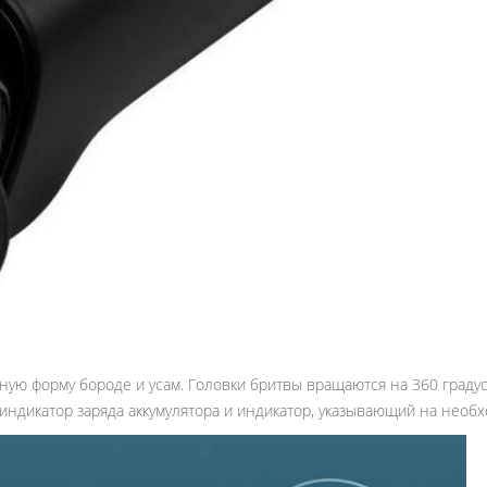
ную форму бороде и усам. Головки бритвы вращаются на 360 градус
индикатор заряда аккумулятора и индикатор, указывающий на необх