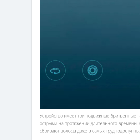
Устройство имеет три подвижные бритвенные го
острыми на протяжении длительного времени. Бл
сбривают волосы даже в самых труднодоступных