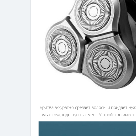
Бритва аккуратно срезает волосы и придает нуж
самых труднодоступных мест. Устройство имеет 