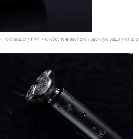
по стандарту IPX7, что обеспечивает его надежную защиту от влаг