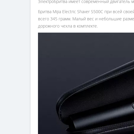
Электробритва имеет современный двигатель м
Бритва Mijia Electric Shaver S500C при всей св
всего 345 грамм. Малый вес и небольшие разм
дорожного чехла в комплекте.